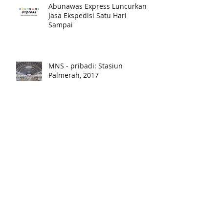
Abunawas Express Luncurkan
Jasa Ekspedisi Satu Hari
Sampai
MNS - pribadi: Stasiun
Palmerah, 2017
SYNTRACO - FOODIERIDE (1):
FOODIERIDE yang ternyata
cukup futuristik
SYNTRACO - ABU NAWAZ (1):
Solusi Klasik Masa Depan dan
Pekan Raya Jakarta 2017