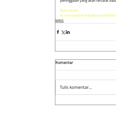
peninggalan yang akan tercatat dala
#abunawaz
#commuterline
#dkijakarta
#SINER
MNS
Komentar
Tulis komentar...