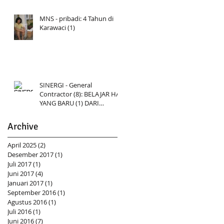
MNS - pribadi: 4 Tahun di
Karawaci (1)
SINERGI - General
Contractor (8): BELAJAR HAL
YANG BARU (1) DARI
"Kontraktor Rumah
Berteknologi
Archive
April 2025
(2)
2 postingan
Desember 2017
(1)
1 postingan
Juli 2017
(1)
1 postingan
Juni 2017
(4)
4 postingan
Januari 2017
(1)
1 postingan
September 2016
(1)
1 postingan
Agustus 2016
(1)
1 postingan
Juli 2016
(1)
1 postingan
Juni 2016
(7)
7 postingan