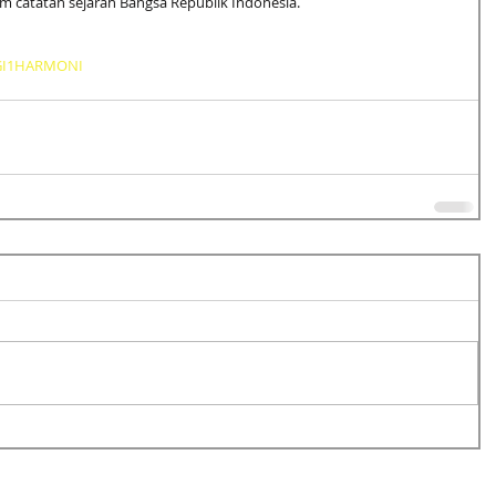
m catatan sejarah Bangsa Republik Indonesia.
GI1HARMONI