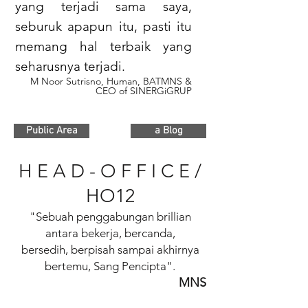
yang terjadi sama saya,
seburuk apapun itu, pasti itu
memang hal terbaik yang
seharusnya terjadi.
M Noor Sutrisno, Human,
BATMNS
&
CEO of SINERGiGRUP
Public Area
a Blog
H E A D - O F F I C E /
HO12
"Sebuah penggabungan brillian
antara bekerja, bercanda,
bersedih, berpisah sampai akhirnya
bertemu, Sang Pencipta".
MNS