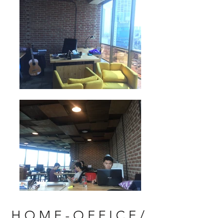
H O M E - O F F I C E /