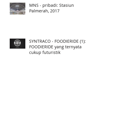
MNS - pribadi: Stasiun
Palmerah, 2017
SYNTRACO - FOODIERIDE (1):
FOODIERIDE yang ternyata
cukup futuristik
SYNTRACO - ABU NAWAZ (1):
Solusi Klasik Masa Depan dan
Pekan Raya Jakarta 2017
SINERGI - General Contractor
(9): LAHIRNYA INDUSTRI
MANUFAKTUR BANGUNAN DI
INDONESIA